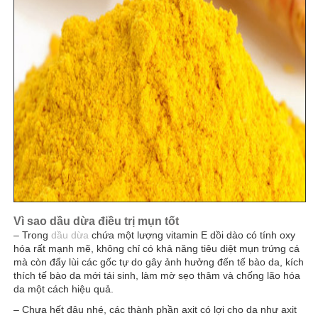
Vì sao dầu dừa điều trị mụn tốt
– Trong
dầu dừa
chứa một lượng vitamin E dồi dào có tính oxy
hóa rất mạnh mẽ, không chỉ có khả năng tiêu diệt mụn trứng cá
mà còn đẩy lùi các gốc tự do gây ảnh hưởng đến tế
bào da, kích
thích tế bào da mới tái sinh, làm mờ sẹo thâm và chống lão hóa
da một cách hiệu quả.
– Chưa hết đâu nhé, các thành phần axit có lợi cho da như axit