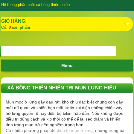
Hệ thống phân phối xà bông thiên nhiên
GIỎ HÀNG:
Có:
0
sản phẩm
Menu
XÀ BÔNG THIÊN NHIÊN TRỊ MỤN LƯNG HIỆU
QUẢ
Mụn mọc ở lưng gây đau rát, khó chịu đặc biệt chúng còn gây
mất mĩ quan và khiến bạn mất tự tin khi diện những chiếc váy
hở lưng quyến rũ hay diện bộ bikini hấp dẫn. Nếu
không
được
điều trị đúng cách và kịp thời có thể để lại sẹo thâm và khiến
tình trạng mụn trở nên nghiêm trọng hơn.
Có nhiều phương pháp để
điều trị mụn ở lưng
, nhưng trong bài