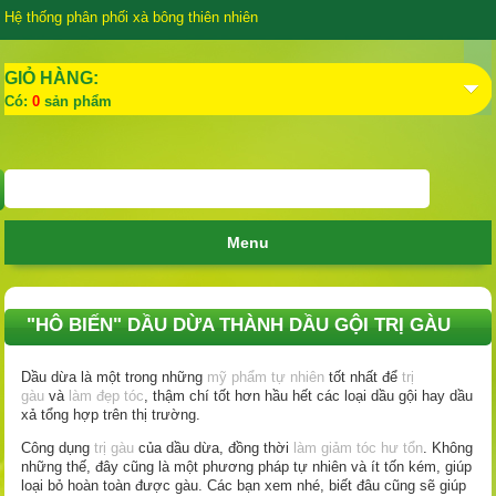
Hệ thống phân phối xà bông thiên nhiên
GIỎ HÀNG:
Có:
0
sản phẩm
Menu
"HÔ BIẾN" DẦU DỪA THÀNH DẦU GỘI TRỊ GÀU
Dầu dừa là một trong những
mỹ phẩm tự nhiên
tốt nhất để
trị
gàu
và
làm đẹp tóc
, thậm chí tốt hơn hầu hết các loại dầu gội hay dầu
xả tổng hợp trên thị trường.
Công dụng
trị gàu
của dầu dừa, đồng thời
làm giảm tóc hư tổn
. Không
những thế, đây cũng là một phương pháp tự nhiên và ít tốn kém, giúp
loại bỏ hoàn toàn được gàu. Các bạn xem nhé, biết đâu cũng sẽ giúp