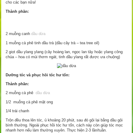
cho các bạn nữa!
Thành phần:
2 muỗng canh
dầu dừa
1 muỗng cà phê tinh dầu trà (dầu cây trà – tea tree oil)
2 giọt dầu ylang ylang (cây hoàng lan, ngọc lan tây hoặc ylang công
chúa – hoa có mùi thơm ngát, tinh dầu ylang rất được ưa chuộng)
Dưỡng tóc và phục hồi tóc hư tổn:
Thành phần:
2 muỗng cà phê
dầu dừa
1/2 muỗng cà phê mật ong
1/4 trái chanh
Trộn đều thoa lên tóc, ủ khoảng 20 phút, sau đó gội lại bằng dầu gội
bình thường. Ngoài phục hồi tóc hư tổn, cách này còn giúp tóc mọc
nhanh hơn nếu làm thường xuyên. Thực hiện 2-3 lần/tuần.