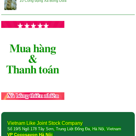
10 Công dụng Xà Bông Dừa
Vietnam Like Joint Stock Company
Số 19/5 Ngõ 178 Tây Sơn, Trung Liệt Đống Đa, Hà Nội, Vietnam
VP Cocosavon Hà Nội