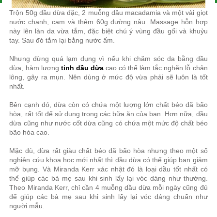
Trộn 50g dầu dừa đặc, 2 muỗng dầu macadamia và một vài giọt
nước chanh, cam và thêm 60g đường nâu. Massage hỗn hợp
này lên làn da vừa tắm, đặc biệt chú ý vùng đầu gối và khuỷu
tay. Sau đó tắm lại bằng nước ấm.
Nhưng đừng quá lạm dụng vì nếu khi chăm sóc da bằng dầu
dừa, hàm lượng
tinh dầu dừa
cao có thể làm tắc nghẽn lỗ chân
lông, gây ra mụn. Nên dùng ở mức độ vừa phải sẽ luôn là tốt
nhất.
Bên cạnh đó, dừa còn có chứa một lượng lớn chất béo đã bão
hòa, rất tốt để sử dụng trong các bữa ăn của bạn. Hơn nữa, dầu
dừa cũng như nước cốt dừa cũng có chứa một mức độ chất béo
bão hòa cao.
Mặc dù, dừa rất giàu chất béo đã bão hòa nhưng theo một số
nghiên cứu khoa học mới nhất thì dầu dừa có thể giúp bạn giảm
mỡ bụng. Và Miranda Kerr xác nhật đó là loại dầu tốt nhất có
thể giúp các bà mẹ sau khi sinh lấy lại vóc dáng như thường.
Theo Miranda Kerr, chỉ cần 4 muỗng dầu dừa mỗi ngày cũng đủ
để giúp các bà mẹ sau khi sinh lấy lại vóc dáng chuẩn như
người mẫu.