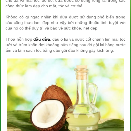
cho da và mái tóc, do đó, dừa được sử dụng rộng rãi trong các
công thức làm đẹp cho mặt, tóc và cơ thể.
Không có gì ngạc nhiên khi dừa được sử dụng phổ biến trong
các công thức làm đẹp như vậy bởi những thuộc tính tuyệt vời
của nó có thể duy trì và bảo vệ sức khỏe, nét đẹp.
Thoa hỗn hợp
dầu dừa
, dầu ô liu và nước cốt chanh lên mái tóc
ướt và trùm khăn đợi khoảng nửa tiếng sau đó gội lại bằng nước
ấm và làm sạch tóc bằng dầu gội đầu không gây kích ứng.