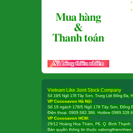
Vietnam Like Joint Stock Company
Số 19/5 Ngõ 178 Tây Sơn, Trung Liệt Đống Đa, H
VP Cocosavon Hà Nội
Số 19 ngách 178/5 Ngõ 178 Tây Sơn, Đống Đ
Điện thoại: 0909.582.386. Hotline 0989.328.
VP Cocosavon HCM:
29/12 Hoàng Hoa Thám, P6, Q. Bình Thạnh
Bản quyền thông tin thuộc xabongthiennhien