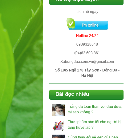
Liên hệ ngay
Hotline 24/24
0989328648
(04)62 603 861
Xabongdua.com.vn@gmail.com
Số 19/5 Ngõ 178 Tây Sơn - Đống Đa -
Hà Nội
Bài đọc nhiều
Trắng da toàn thân với dầu dừa,
tại sao không ?
Thực phẩm nào tốt cho người bị
tăng huyết áp ?
Cùng thay đổi vẻ đẹp của bạn