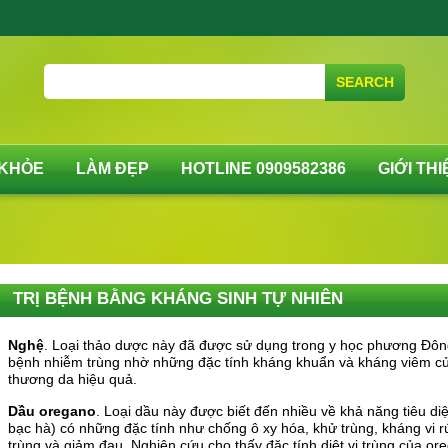
SEARCH
 KHỎE
LÀM ĐẸP
HOTLINE 0909582386
GIỚI THI
TRỊ BỆNH BẰNG KHÁNG SINH TỰ NHIÊN
Nghệ
. Loại thảo dược này đã được sử dụng trong y học phương Đông
bệnh nhiễm trùng nhờ những đặc tính kháng khuẩn và kháng viêm của
thương da hiệu quả.
Dầu oregano
. Loại dầu này được biết đến nhiều về khả năng tiêu di
bạc hà) có những đặc tính như chống ô xy hóa, khử trùng, kháng vi 
trùng và giảm đau. Nghiên cứu cho thấy đặc tính diệt vi trùng của or