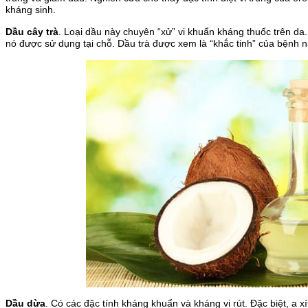
kháng sinh.
Dầu cây trà
. Loại dầu này chuyên “xử” vi khuẩn kháng thuốc trên da.
nó được sử dụng tại chỗ. Dầu trà được xem là “khắc tinh” của bệnh
Dầu dừa
. Có các đặc tính kháng khuẩn và kháng vi rút. Đặc biệt, a xí