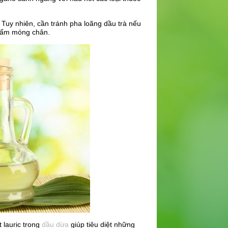
 Tuy nhiên, cần tránh pha loãng dầu trà nếu
 nấm móng chân.
t lauric trong
dầu dừa
giúp tiêu diệt những