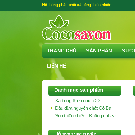
Hệ thống phân phối xà bông thiên nhiên
TRANG CHỦ
SẢN PHẨM
SỨC
LIÊN HỆ
Danh mục sản phẩm
Xà bông thiên nhiên >>
Dầu dừa nguyên chất Cô Ba
Son thiên nhiên - Không chì >>
Hỗ trợ trực tuyến