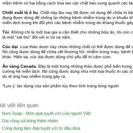
mầm bệnh có hại bằng cách hòa tan các chất béo xung quanh các tác
Chiết xuất lá ô liu
. Chất này lâu nay đã được sử dụng để chữa trị b
đang được dùng để chống lại những bệnh nhiễm trùng do vi khuẩn kh
miễn dịch trong khi đối phó các bệnh nhiễm trùng do kháng thuốc gây
Tỏi
. Không chỉ là một loại gia vị cần thiết cho những bữa ăn, tỏi còn
là một “sát thủ” đối với vi rút và nấm.
Cúc dại
. Loại thảo dược này chứa những chất có thể được dùng để c
Nó cũng được dùng để chữa vết thương hở, nhiễm trùng máu, bệnh b
khác. Hiện tại, cúc dại được dùng chủ yếu để trị cảm cúm.
Ấn vàng Canada
. Đây là một trong những thảo dược phổ biến trong 
cường hệ miễn dịch. Nó cũng được dùng như một loại thuốc trị các c
do dị ứng hay nhiễm trùng gây ra.
*Lưu ý: tác dụng của sản phẩm tùy theo tình trạng từng người
Bài viết liên quan
Noni Soap - Món quà tuyệt vời của người Việt
Gia công xà bông thiên nhiên
Công dụng làm đẹp tuyệt vời từ dầu dừa