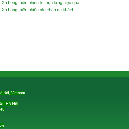
Xà bông thiên nhiên trị mụn lưng hiệu quả
Xà bông thiên nhiên níu chân du khách
à Nội, Vietnam
a, Hà Nội
648
.vn