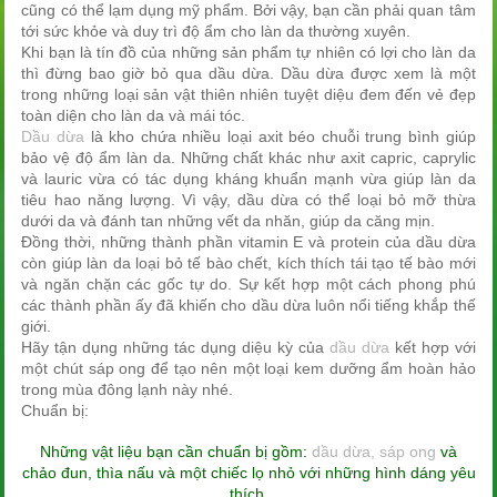
cũng có thể lạm dụng mỹ phẩm. Bởi vậy, bạn cần phải quan tâm
tới sức khỏe và duy trì độ ẩm cho làn da thường xuyên.
Khi bạn là tín đồ của những sản phẩm tự nhiên có lợi cho làn da
thì đừng bao giờ bỏ qua dầu dừa. Dầu dừa được xem là một
trong những loại sản vật thiên nhiên tuyệt diệu đem đến vẻ đẹp
toàn diện cho làn da và mái tóc.
Dầu dừa
là kho chứa nhiều loại axit béo chuỗi trung bình giúp
bảo vệ độ ẩm làn da. Những chất khác như axit capric, caprylic
và lauric vừa có tác dụng kháng khuẩn mạnh vừa giúp làn da
tiêu hao năng lượng. Vì vậy, dầu dừa có thể loại bỏ mỡ thừa
dưới da và đánh tan những vết da nhăn, giúp da căng mịn.
Đồng thời, những thành phần vitamin E và protein của dầu dừa
còn giúp làn da loại bỏ tế bào chết, kích thích tái tạo tế bào mới
và ngăn chặn các gốc tự do. Sự kết hợp một cách phong phú
các thành phần ấy đã khiến cho dầu dừa luôn nổi tiếng khắp thế
giới.
Hãy tận dụng những tác dụng diệu kỳ của
dầu dừa
kết hợp với
một chút sáp ong để tạo nên một loại kem dưỡng ẩm hoàn hảo
trong mùa đông lạnh này nhé.
Chuẩn bị:
Những vật liệu bạn cần chuẩn bị gồm:
dầu dừa, sáp ong
và
chảo đun, thìa nấu và một chiếc lọ nhỏ với những hình dáng yêu
thích.