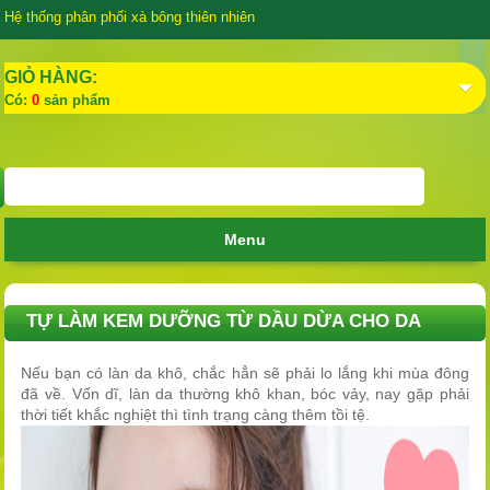
Hệ thống phân phối xà bông thiên nhiên
GIỎ HÀNG:
Có:
0
sản phẩm
Menu
TỰ LÀM KEM DƯỠNG TỪ DẦU DỪA CHO DA
MƯỚT MỀM
Nếu bạn có làn da khô, chắc hẳn sẽ phải lo lắng khi mùa đông
đã về. Vốn dĩ, làn da thường khô khan, bóc vảy, nay gặp phải
thời tiết khắc nghiệt thì tình trạng càng thêm tồi tệ.