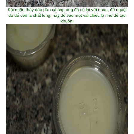
Khi nhận thấy dầu dừa cà sáp ong đã cô lại với nhau, để nguội
đủ để còn là chất lỏng, hãy đổ vào một vài chiếc lọ nhỏ để tạo
khuôn.